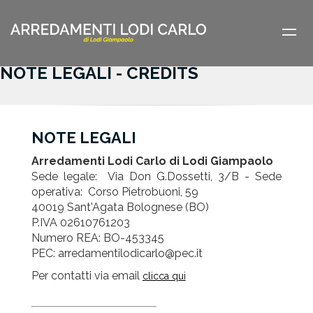
Vai al contenuto principale
NOTE LEGALI - CREDITS
NOTE LEGALI
Arredamenti Lodi Carlo di Lodi Giampaolo
Sede legale: Via Don G.Dossetti, 3/B - Sede
operativa: Corso Pietrobuoni, 59
40019 Sant'Agata Bolognese (BO)
P.IVA 02610761203
Numero REA: BO-453345
PEC:
arredamentilodicarlo@pec.it
Per contatti via email
clicca qui