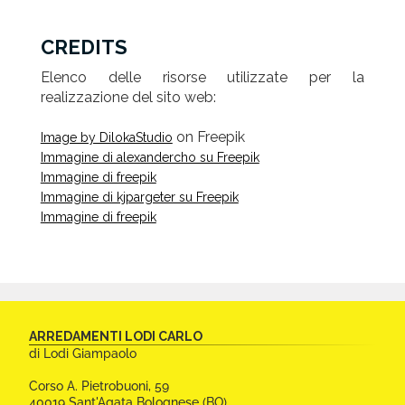
CREDITS
Elenco delle risorse utilizzate per la
realizzazione del sito web:
on Freepik
Image by DilokaStudio
Immagine di alexandercho su Freepik
Immagine di freepik
Immagine di kjpargeter su Freepik
Immagine di freepik
CONTATTI
ARREDAMENTI LODI CARLO
E
di Lodi Giampaolo
ALTRE
Corso A. Pietrobuoni, 59
INFORMAZIONI
40019 Sant'Agata Bolognese (BO)