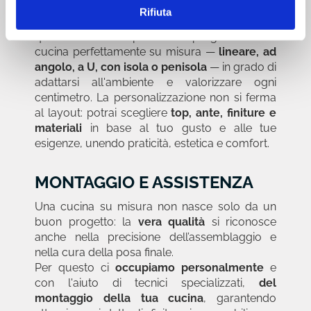
accurato
, studiamo lo spazio disponibile e
Rifiuta
analizziamo insieme funzioni e abitudini
quotidiane. Così possiamo progettare una
cucina perfettamente su misura —
lineare, ad
angolo, a U, con isola o penisola
— in grado di
adattarsi all'ambiente e valorizzare ogni
centimetro. La personalizzazione non si ferma
al layout: potrai scegliere
top, ante, finiture e
materiali
in base al tuo gusto e alle tue
esigenze, unendo praticità, estetica e comfort.
MONTAGGIO E ASSISTENZA
Una cucina su misura non nasce solo da un
buon progetto: la
vera qualità
si riconosce
anche nella precisione dell’assemblaggio e
nella cura della posa finale.
Per questo ci
occupiamo personalmente
e
con l'aiuto di tecnici specializzati,
del
montaggio della tua cucina
, garantendo