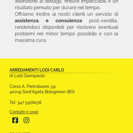
attenzione ai dettagli, finiture impeccabili e un
risultato pensato per durare nel tempo.
Offriamo inoltre ai nostri clienti un servizio di
assistenza e consulenza
post-vendita,
rendendoci disponibili per risolvere eventuali
problemi nel minor tempo possibile e con la
massima cura.
CONTATTI
ARREDAMENTI LODI CARLO
E
di Lodi Giampaolo
ALTRE
Corso A. Pietrobuoni, 59
INFORMAZIONI
40019 Sant'Agata Bolognese (BO)
Tel: 347 5976236
Contatti e orari