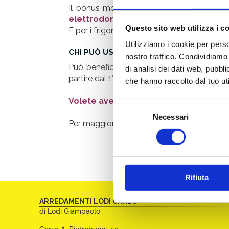
Il bonus mobili è un’agevolazione fiscale
elettrodomestici nuovi
(di classe non inf
Questo sito web utilizza i c
F per i frigoriferi e i congelatori) destinat
Utilizziamo i cookie per perso
CHI PUÒ USUFRUIRE DEL BONUS MOBILI?
nostro traffico. Condividiamo 
Può beneficiare della detrazione chi
acqui
di analisi dei dati web, pubbl
partire dal 1° gennaio dell’anno precedente 
che hanno raccolto dal tuo uti
Volete avere altre informazioni sul b
Selezione
Necessari
del
Per maggiori informazioni consulta la pagi
consenso
Rifiuta
CONTATTI E ALTRE INFORMAZION
ARREDAMENTI LODI CARLO
di Lodi Giampaolo