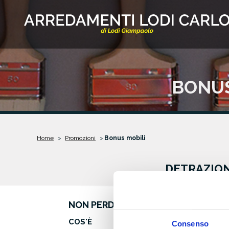
Vai al contenuto principale
BONUS
Home
Promozioni
Bonus mobili
DETRAZION
NON PERDERE L’OCCASIONE!
COS'È
Consenso