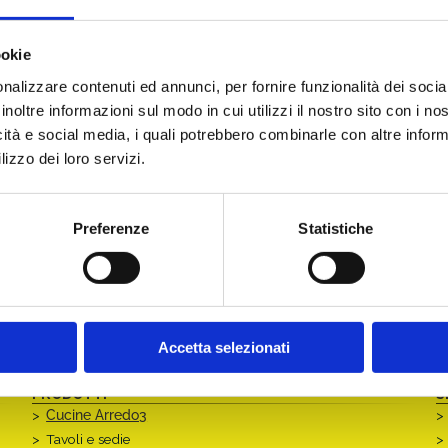
 che permette di beneficiare di una
detrazione Irpef del
eriore alla classe A per i forni, alla classe E per le lavatrici, le
ookie
i ad arredare un immobile oggetto di ristrutturazione.
nalizzare contenuti ed annunci, per fornire funzionalità dei socia
inoltre informazioni sul modo in cui utilizzi il nostro sito con i n
sta mobili ed elettrodomestici nuovi e ha realizzato in
icità e social media, i quali potrebbero combinarle con altre inform
a quello dell’acquisto dei beni.
lizzo dei loro servizi.
onus mobili? Venite a trovarci nel nostro showroom!
Preferenze
Statistiche
na dedicata sul sito dell’Agenzia delle Entrate
Accetta selezionati
I
PRODOTTI
S
Cucine Arredo3
Tavoli e sedie