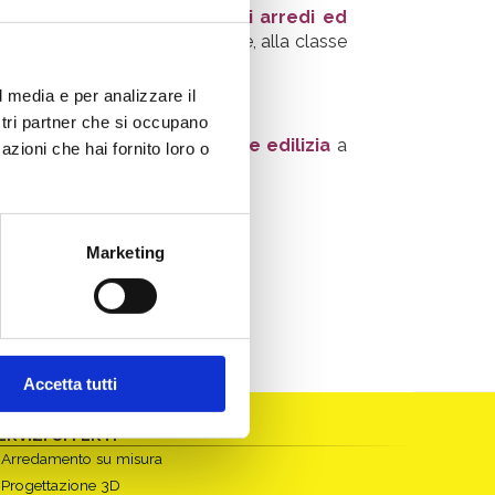
 50%
per spese di
acquisto di arredi ed
 lavasciugatrici e le lavastoviglie, alla classe
l media e per analizzare il
ostri partner che si occupano
terventi di ristrutturazione edilizia
a
azioni che hai fornito loro o
Marketing
Accetta tutti
ERVIZI OFFERTI
Arredamento su misura
Progettazione 3D